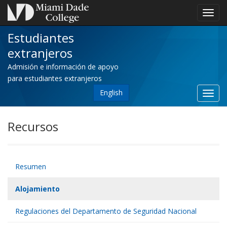
Toggl
navig
Estudiantes
extranjeros
Admisión e información de apoyo
para estudiantes extranjeros
English
Recursos
Resumen
Alojamiento
Regulaciones del Departamento de Seguridad Nacional